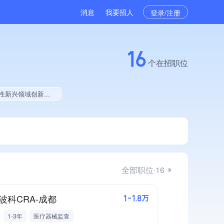
消息
我要招人
登录/注册
16
个在招职位
贡献、拥有工艺创新能力、拥有多项著作权、软件研发量位于同行前5%
全部职位·16
波科CRA-成都
1-1.8万
1-3年
医疗器械监查