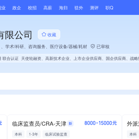
副业
政企
校招
高薪
海归
驻外
测评
职Q
有限公司
收藏
）、学术/科研、咨询服务、医疗设备/器械/耗材
已审核
用 联合认证
天使轮融资、高新技术企业、上市企业供应商、国企供应商、战略性新兴领域创新能力、绝对控股4家公司、薪资水平全省同行前40%、A级纳税人、知名品牌供应商、多产业布局、拥有自主品牌、拥有发明专利、专利授权量同领域前50%、经营年限全国同行前5%、权威管理体系认证、大学生就业
临床监查员/CRA-天津
外派
元
8000-15000元
本科
1-3年
临床试验监查
本科