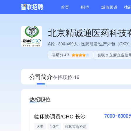
首页
职位
城市频道
找
北京精诚通医药科技
A轮
·
300-499人
·
医药研发/生产外包（CXO
智联 x 芝麻企业信
靠谱分 4.3
公司简介
在招职位·16
热招职位
临床协调员/CRC-长沙
7000-8000
大专
1-3年
临床实验协调