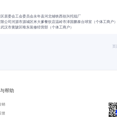
社区居委会工会委员会
永年县河北铺铁西创兴托辊厂
有限公司
河源市源城区米大爹餐饮店
温岭市泽国鹏泰台球室（个体工商户
司
武汉市黄陂区唯东装修经营部（个体工商户）
页
与帮助
注销
反馈