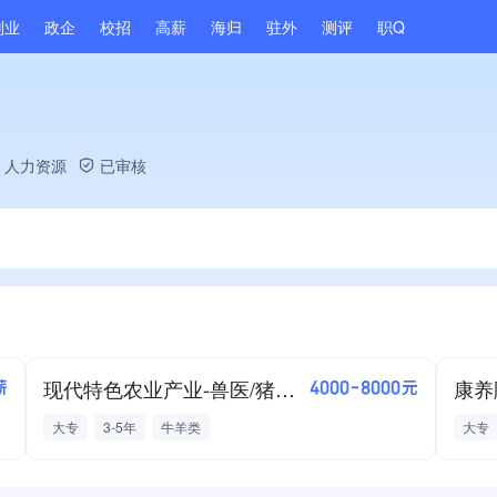
副业
政企
校招
高薪
海归
驻外
测评
职Q
、人力资源
已审核
现代特色农业产业-兽医/猪产房饲养技术员
康养
薪
4000-8000元
大专
3-5年
牛羊类
大专