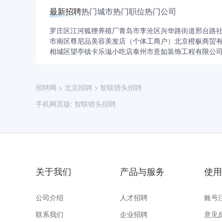
最新招聘
热门城市
热门职位
热门公司
罗庄区江河狐狸养殖厂
青岛市李沧区兴华路街道邢台路
市南区尊尼品美容美发店（个体工商户）
北京橙枞商贸
相城区望亭镇卡乐滋小吃店
泰州市意如装饰工程有限公
招聘网
>
北京招聘
>
智联猎头招聘
手机网页版:
智联猎头招聘
关于我们
产品与服务
使用
公司介绍
人才招聘
账号
联系我们
企业招聘
意见