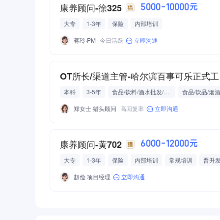
康养顾问-徐325
5000-10000元
大专
1-3年
保险
内部培训
蒋玲·PM
今日活跃
立即沟通
OT所长/渠道主管-哈尔滨百事可乐正式工
本科
3-5年
食品/饮料/酒水批发/零售/贸易
食品/饮品/烟
郑女士·猎头顾问
高回复率
立即沟通
康养顾问-黄702
6000-12000元
大专
1-3年
保险
内部培训
常规培训
晋升
赵俭·项目经理
立即沟通