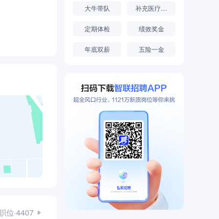
大牛带队
补充医疗保险
定期体检
绩效奖金
年底双薪
五险一金
位·4407