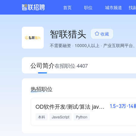
首页
职位
城市频道
找
智联猎头
收藏
不需要融资
·
10000人以上
·
产业互联网平台
公司简介
在招职位·4407
热招职位
OD软件开发/测试/算法 java、c/c++、python、js（可接24/25届非it专业）
1.5-3万·14
本科
JavaScript
Python