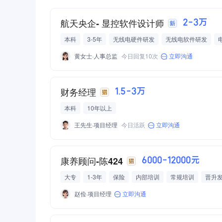
航天央企- 显控软件设计师
2-3万
本科
3-5年
无线电硬件研发
无线电软件研发
电侦干扰
计算机硬件
通信/网络设备
船舶/航空/航
黄女士·人事总监
今日回复10次
立即沟通
财务经理
1.5-3万
本科
10年以上
王先生·项目经理
今日活跃
立即沟通
康养顾问-陈424
6000-12000元
大专
1-3年
保险
内部培训
常规培训
晋升
赵俭·项目经理
立即沟通