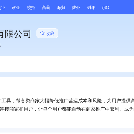
副业
政企
校招
高薪
海归
驻外
测评
职Q
有限公司
收藏
核
广工具，帮各类商家大幅降低推广营运成本和风险，为用户提供
，连接商家和用户，让每个用户都能自动在商家推广中获利。成