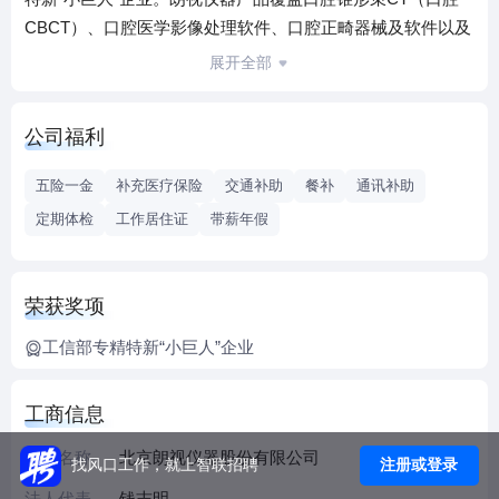
CBCT）、口腔医学影像处理软件、口腔正畸器械及软件以及
影像云技术服务，满足不同临床需求。
展开全部
朗视仪器以“为医生和患者提供更好的产品和服务”为公司使
命，自主研发的口腔CBCT获得国内首张坐式口腔CBCT医疗
公司福利
器械注册证，也是我国第一款通过欧盟CE认证的同类产品。
目前口腔CBCT系列产品性能、质量和服务均得到市场的广泛
五险一金
补充医疗保险
交通补助
餐补
通讯补助
认可，业绩持续快速增长。客户已遍布全国所有省、直辖市
定期体检
工作居住证
带薪年假
和自治区，并出口欧洲、非洲、东南亚、中东等多个国家和
地区。
朗视仪器自成立以来，一直把“成为世界一流的医疗器械制造
荣获奖项
商”作为发展愿景，积极推动行业标准制定，是国内多个影像
设备行业标准的起草单位之一，并作为中方专家代表参与了
工信部专精特新“小巨人”企业
口腔X射线类产品国际IEC标准制定。口腔CBCT系列产品整
体达到国际先进水平，其中空间分辨率、“四合一”多功能设备
工商信息
性能指标达到国际领先水平。
企业名称
北京朗视仪器股份有限公司
朗视仪器核心技术团队源自清华大学和同方威视技术股份有
注册或登录
找风口工作，就上智联招聘
限公司，在高精度CBCT成像、剂量优化、高精度机电系统设
法人代表
钱志明