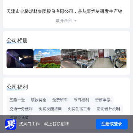
天津市金桥焊材集团股份有限公司，是从事焊材研发生产销
售的大型民营企业，集团品牌 “金桥焊材” 享誉海内外，发展
展开全部
历程可追溯至二十世纪五十年代初期的“连环牌”焊材。
公司相册
集团创始人侯立尊先生从事焊材制造七十余年，在原材料、
涂料渣系、生产设备、生产工艺等领域拥有多项专有技术，
为我国焊材事业的发展贡献了毕生精力。侯立尊先生于 2009
年 8月荣获机械工程学会授予的“中国焊接终身成就奖”，是迄
今为止，我国焊材制造业唯一一位获此殊荣的人。
公司福利
金桥焊材集团自创立以来，始终秉承“振兴民族工业，实现焊
材强国”的使命，坚持“追求高品质产品永无止境，为用户服务
五险一金
绩效奖金
免费班车
节日福利
带薪年假
尽善尽美”的核心价值观，创新驱动引领行业发展，开创世界
交通十分便利
免费技能培训
免费住宿工餐
透明晋升机制
焊材的新时代。集团曾荣获中国民营企业 500 强、中国民营
双职业通道
企业制造业 500 强、国家技术创新示范企业、制造业单项冠
注册或登录
找风口工作，就上智联招聘
军产品、中国机械工业百强企业、中国工业影响力企业、中