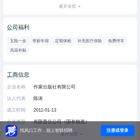
引领文学风尚，出版了大量文学精品，为我国文学发展、社
展开全部
会进步做出了重要贡献。上世纪50年代建社之初，作家出版
社就出版了《青春之歌》《林海雪原》等文学名著。80年代
公司福利
推出的“当代小说文库”“文学新星丛书”“作家参考丛书”等，曾
引起广泛关注。90年代出版的韩少功的《马桥词典》、莫言
五险一金
带薪年假
定期体检
补充医疗保险
免费停车
的《檀香刑》、王安忆的《长恨歌》、余秋雨的《霜冷长
高温补贴
河》、曹文轩的《草房子》等获得重大社会反响。进入21世
纪，王蒙的《尴尬风流》、贾平凹的《秦腔》、张平的《国
家干部》、周梅森的《绝对权力》、李佩甫的《生命册》、
工商信息
陈彦的《主角》等相继出版，也受到读者的普遍好评。
作家出版社出版的图书曾获得中宣部“五个一工程”奖、茅盾文
企业名称
作家出版社有限公司
学奖、鲁迅文学奖、中国出版政府奖、中华优秀出版物奖、
法人代表
陈涛
全国少数民族文学创作“骏马奖”等各类重要奖项近百个。今天
成立时间
2011-01-13
活跃在中国文坛的著名作家，他们的第一本书或代表作，大
部分是由作家出版社出版的。“作家”品牌受到作者和读者喜
企业类型
有限责任公司（国有独资）
爱，在国内外有口皆碑。
注册或登录
找风口工作，就上智联招聘
展开全部
请浏览: http://www.zuojiachubanshe.com/