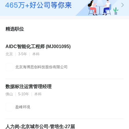
青
岛
济
南
南
精选职位
京
苏
州
郑
AIDC智能化工程师 (MJ001095)
1.5-2.5万
州
北京
3-5年
本科
成
都
西
北京海博思创科技股份有限公司
安
大
连
杭
数据标注运营管理经理
1-2万
州
佛山
5-10年
本科
长
沙
武
盈峰环境
汉
合
肥
人力岗-北京城市公司-管培生-27届
1.2-1.4万·14薪
沈