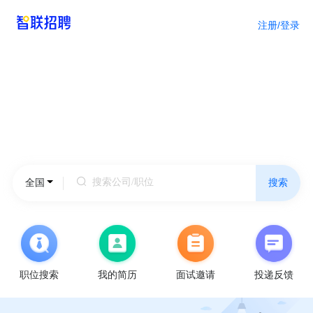
注册/登录
北
全国
搜索
京
天
津
上
海
重
庆
广
职位搜索
我的简历
面试邀请
投递反馈
州
深
圳