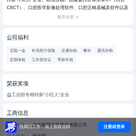
CBCT）、口腔医学影像处理软件、口腔正畸器械及软件以及
影像云技术服务，满足不同临床需求。
展开全部
朗视仪器以“为医生和患者提供更好的产品和服务”为公司使
命，自主研发的口腔CBCT获得国内首张坐式口腔CBCT医疗
公司福利
器械注册证，也是我国第一款通过欧盟CE认证的同类产品。
目前口腔CBCT系列产品性能、质量和服务均得到市场的广泛
五险一金
补充医疗保险
交通补助
餐补
通讯补助
认可，业绩持续快速增长。客户已遍布全国所有省、直辖市
定期体检
工作居住证
带薪年假
和自治区，并出口欧洲、非洲、东南亚、中东等多个国家和
地区。
朗视仪器自成立以来，一直把“成为世界一流的医疗器械制造
荣获奖项
商”作为发展愿景，积极推动行业标准制定，是国内多个影像
设备行业标准的起草单位之一，并作为中方专家代表参与了
工信部专精特新“小巨人”企业
口腔X射线类产品国际IEC标准制定。口腔CBCT系列产品整
体达到国际先进水平，其中空间分辨率、“四合一”多功能设备
工商信息
性能指标达到国际领先水平。
企业名称
北京朗视仪器股份有限公司
朗视仪器核心技术团队源自清华大学和同方威视技术股份有
注册或登录
找风口工作，就上智联招聘
限公司，在高精度CBCT成像、剂量优化、高精度机电系统设
法人代表
钱志明