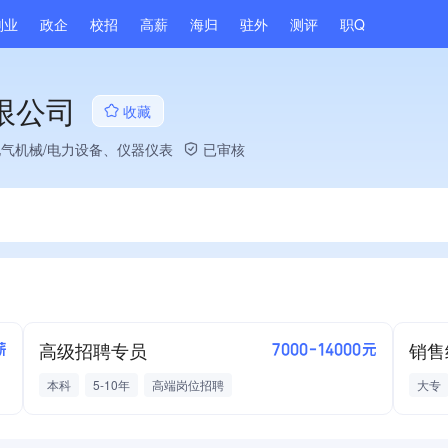
副业
政企
校招
高薪
海归
驻外
测评
职Q
限公司
收藏
电气机械/电力设备、仪器仪表
已审核
高级招聘专员
销售
薪
7000-14000元
本科
5-10年
高端岗位招聘
大专