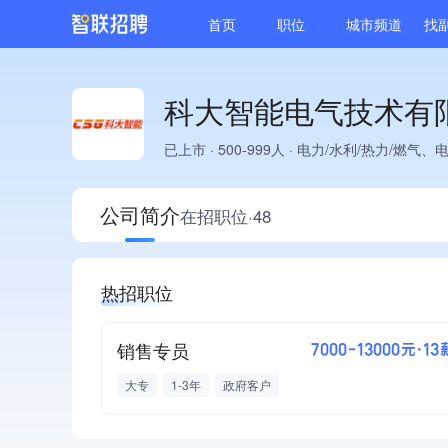
首页
职位
城市频道
找
科大智能电气技术有
已上市
·
500-999人
·
电力/水利/热力/燃气、
公司简介
在招职位·48
热招职位
销售专员
7000-13000元·13
大专
1-3年
政府客户