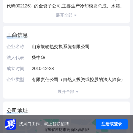
代码002126）的全资子公司,主要生产冷却模块总成、水箱、
SCR与不锈钢冷却器等热交换系统产品，是浙江银轮机械股
展开全部
份有限公司属地化建厂战略的北方基地，达产后销售规模达
10亿元人民币。
工商信息
浙江银轮机械股份有限公司成立于1999年，是一家专业研发
制造和销售各类热交换器的国家汽车零部件出口基地企业。
企业名称
山东银轮热交换系统有限公司
热交换产销量连续十年保持国内行业第一，已成为卡特彼
法人代表
柴中华
勒、康明斯、福特、约翰迪尔等世界500强的企业与玉柴、潍
柴、江铃、徐工等国内行业巨头的战略合作伙伴。主导产品
成立时间
2010-12-28
在2007年被授予中国名牌产品，银轮牌2009年获得中国驰名
企业类型
有限责任公司（自然人投资或控股的法人独资）
商标称号。目前是我国内燃机标准化技术委员会热交换器行
业标准的牵头制定单位，建有省级研发中心、省级研究院及
展开全部
国家博士后科研工作站，是国家高新技术企业。
公司地址
注册或登录
找风口工作，就上智联招聘
山东省潍坊市高新区高四路