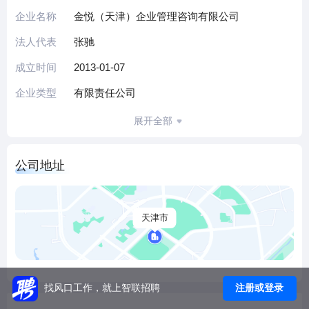
持每一位合作伙伴解决现存的团队建设与员工职业化素质提
企业名称
金悦（天津）企业管理咨询有限公司
升问题、帮助企业突破现状，不断缔造团队核心竞争优势。
法人代表
张驰
公司主页：www.tjlietouzp.com
更多职位信息敬请关注微信公众平台：jinyuehunter
成立时间
2013-01-07
扫一扫二维码：
企业类型
有限责任公司
展开全部
公司地址
天津市
注册或登录
找风口工作，就上智联招聘