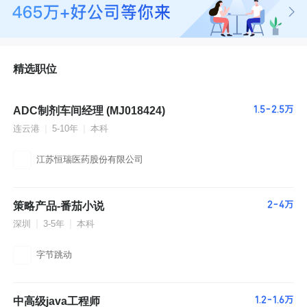
青
岛
济
南
南
精选职位
京
苏
州
郑
ADC制剂车间经理 (MJ018424)
1.5-2.5万
州
连云港
5-10年
本科
成
都
西
江苏恒瑞医药股份有限公司
安
大
连
杭
策略产品-番茄小说
2-4万
州
深圳
3-5年
本科
长
沙
武
字节跳动
汉
合
肥
中高级java工程师
1.2-1.6万
沈