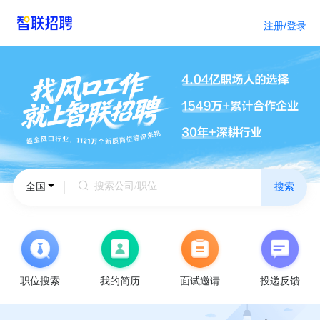
注册/登录
北
全国
搜索
京
天
津
上
海
重
庆
广
职位搜索
我的简历
面试邀请
投递反馈
州
深
圳