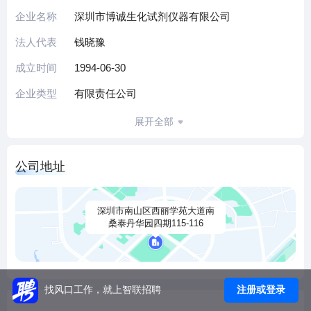
政府机构、相关企业等，并在客户中建立了良好的口碑及信
企业名称
深圳市博诚生化试剂仪器有限公司
誉。公司一直本着“以客户为中心，以营销为纽带，以质量为
法人代表
钱晓豫
保证，以科技创新为核心竞争力，以信誉和服务为根本”的经
营宗旨，规范作业流程，建立销售及服务的质量跟踪体系，
成立时间
1994-06-30
全方位地为用户提供国内外技术先进的产品和完善的售后服
企业类型
有限责任公司
务，以满足用户的应用需要，并荣获深圳市分析测试协会副
会长单位称号。
展开全部
深圳市博诚生化试剂仪器有限公司将秉承“以人为本，广纳贤
才”的原则，以宽广的胸怀吸纳各方贤才，我们有自由平等的
公司地址
工作氛围，我们有具有竞争力的薪资待遇，我们还有人性化
的福利保障，我们热诚期待您的加入！
公司地址：深圳市南山区西丽学苑大道南桑泰丹华园四期115-
深圳市南山区西丽学苑大道南
桑泰丹华园四期115-116
116
联系人：郑小姐
电话：0755-26614959
传真：0766-26951223
注册或登录
找风口工作，就上智联招聘
网址：www.szbiochem.com